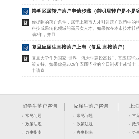
崇明区居转户落户申请步骤（崇明居转户是不是
你提到的落户条件，属于上海市人才引进落户政策中的
科技成果转化领域的高层次人才。如果你在本市技术转
满2年，并且......
复旦应届生直接落户上海（复旦 直接落户）
复旦大学作为国家“世界一流大学建设高校”，其应届毕
策支持。如果你是2026年应届毕业的全日制硕士或博士
申请直......
二、上海居住证积分和落户学历要求（上海最新
在上海申请居住证积分，学历是重要的加分项之一，但
可。如果你的学历材料不符合政策要求，即使积分计算
留学生落户咨询
应届生落户咨询
上海
过而影响整体申......
常见问题
常见问题
常
毕业院校排名世界前50，可直接落户上海（可落
政策法规
政策法规
政
上海落户政策体系复杂，包含留学生落户、应届生直接落
办事指南
办事指南
办
进、120积分、亲属投靠等多种路径，每种路径的适用