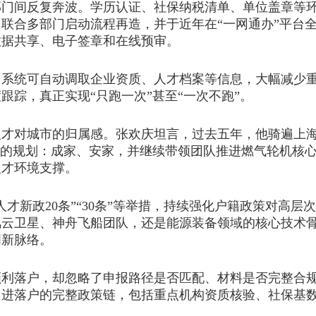
间反复奔波。学历认证、社保纳税清单、单位盖章等环
部门联合多部门启动流程再造，并于近年在“一网通办”平
数据共享、电子签章和在线预审。
统可自动调取企业资质、人才档案等信息，大幅减少重
踪，真正实现“只跑一次”甚至“一次不跑”。
对城市的归属感。张欢庆坦言，过去五年，他骑遍上海
晰的规划：成家、安家，并继续带领团队推进燃气轮机核
人才环境支撑。
新政20条”“30条”等举措，持续强化户籍政策对高层次
风云卫星、神舟飞船团队，还是能源装备领域的核心技术
创新脉络。
落户，却忽略了申报路径是否匹配、材料是否完整合规
引进落户的完整政策链，包括重点机构资质核验、社保基